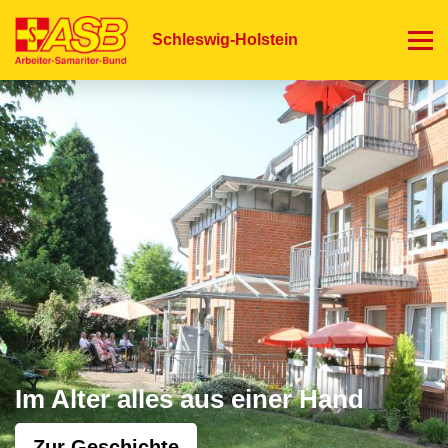
Direkt
zum
Schleswig-Holstein
Inhalt
Im Alter alles aus einer Hand
Zur Geschichte