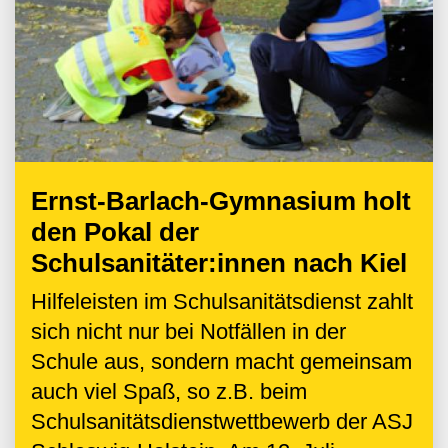
Ernst-Barlach-Gymnasium holt
den Pokal der
Schulsanitäter:innen nach Kiel
Hilfeleisten im Schulsanitätsdienst zahlt
sich nicht nur bei Notfällen in der
Schule aus, sondern macht gemeinsam
auch viel Spaß, so z.B. beim
Schulsanitätsdienstwettbewerb der ASJ