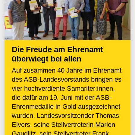
Die Freude am Ehrenamt
überwiegt bei allen
Auf zusammen 40 Jahre im Ehrenamt
des ASB-Landesvorstands bringen es
vier hochverdiente Samariter:innen,
die dafür am 19. Juni mit der ASB-
Ehrenmedaille in Gold ausgezeichnet
wurden. Landesvorsitzender Thomas
Elvers, seine Stellvertreterin Marion
Gaudlitz, sein Stellvertreter Frank