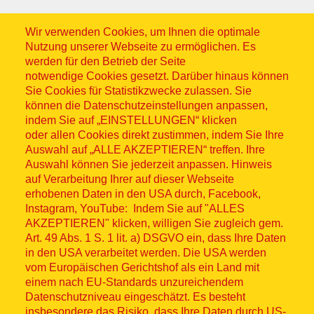
Wir verwenden Cookies, um Ihnen die optimale
Nutzung unserer Webseite zu ermöglichen. Es
werden für den Betrieb der Seite
notwendige Cookies gesetzt. Darüber hinaus können
Sitemap
Sie Cookies für Statistikzwecke zulassen. Sie
können die Datenschutzeinstellungen anpassen,
indem Sie auf „EINSTELLUNGEN“ klicken
oder allen Cookies direkt zustimmen, indem Sie Ihre
Auswahl auf „ALLE AKZEPTIEREN“ treffen. Ihre
Auswahl können Sie jederzeit anpassen. Hinweis
© ASB 2026
auf Verarbeitung Ihrer auf dieser Webseite
Fußzeilenmenü
erhobenen Daten in den USA durch, Facebook,
Impressum
Instagram, YouTube: Indem Sie auf "ALLES
AKZEPTIEREN" klicken, willigen Sie zugleich gem.
Datenschutz
Art. 49 Abs. 1 S. 1 lit. a) DSGVO ein, dass Ihre Daten
in den USA verarbeitet werden. Die USA werden
Kontakt
vom Europäischen Gerichtshof als ein Land mit
einem nach EU-Standards unzureichendem
Datenschutzniveau eingeschätzt. Es besteht
Hinweisgebersystem
insbesondere das Risiko, dass Ihre Daten durch US-