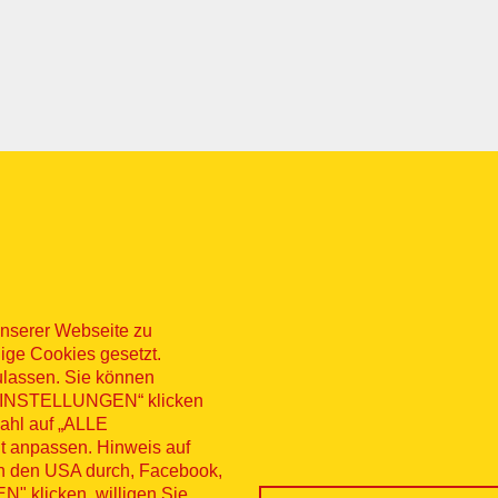
nserer Webseite zu
ige Cookies gesetzt.
ulassen. Sie können
 „EINSTELLUNGEN“ klicken
sum
Datenschutz
Kontakt
Hinweisg
wahl auf „ALLE
t anpassen. Hinweis auf
nü
erruf
in den USA durch, Facebook,
 klicken, willigen Sie