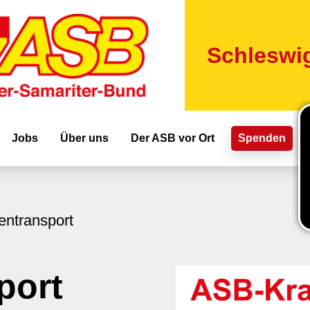
Direkt
zum
Inhalt
Schleswig
ion
Jobs
Über uns
Der ASB vor Ort
Spenden
entransport
port