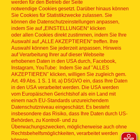
werden für den Betrieb der Seite
notwendige Cookies gesetzt. Darüber hinaus können
Sitemap
Sie Cookies für Statistikzwecke zulassen. Sie
können die Datenschutzeinstellungen anpassen,
indem Sie auf „EINSTELLUNGEN“ klicken
oder allen Cookies direkt zustimmen, indem Sie Ihre
Auswahl auf „ALLE AKZEPTIEREN“ treffen. Ihre
Auswahl können Sie jederzeit anpassen. Hinweis
© ASB 2026
auf Verarbeitung Ihrer auf dieser Webseite
Fußzeilenmenü
erhobenen Daten in den USA durch, Facebook,
Impressum
Instagram, YouTube: Indem Sie auf "ALLES
AKZEPTIEREN" klicken, willigen Sie zugleich gem.
Datenschutz
Art. 49 Abs. 1 S. 1 lit. a) DSGVO ein, dass Ihre Daten
in den USA verarbeitet werden. Die USA werden
Kontakt
vom Europäischen Gerichtshof als ein Land mit
einem nach EU-Standards unzureichendem
Datenschutzniveau eingeschätzt. Es besteht
Hinweisgebersystem
insbesondere das Risiko, dass Ihre Daten durch US-
Behörden, zu Kontroll- und zu
Lieferkette
Überwachungszwecken, möglicherweise auch ohne
Rechtsbehelfsmöglichkeiten, verarbeitet werden
Widerruf
können.