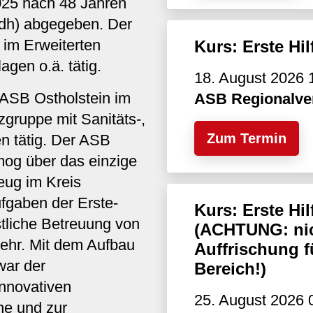
25 nach 48 Jahren
rdh) abgegeben. Der
 im Erweiterten
Kurs: Erste Hi
gen o.ä. tätig.
18. August 2026 
r ASB Ostholstein im
ASB Regionalve
gruppe mit Sanitäts-,
Zum Termin
n tätig. Der ASB
mog über das einzige
eug im Kreis
fgaben der Erste-
Kurs: Erste H
stliche Betreuung von
(ACHTUNG: nic
ehr. Mit dem Aufbau
Auffrischung f
war der
Bereich!)
innovativen
25. August 2026 
e und zur