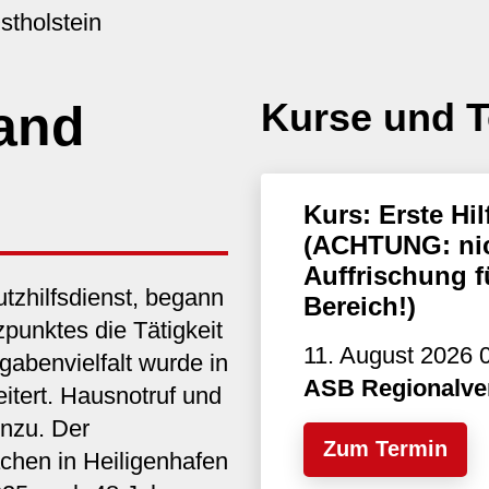
stholstein
Kurse und 
and
Kurs: Erste H
(ACHTUNG: nic
Auffrischung f
zhilfsdienst, begann
Bereich!)
punktes die Tätigkeit
11. August 2026 0
gabenvielfalt wurde in
ASB Regionalve
itert. Hausnotruf und
nzu. Der
Zum Termin
chen in Heiligenhafen