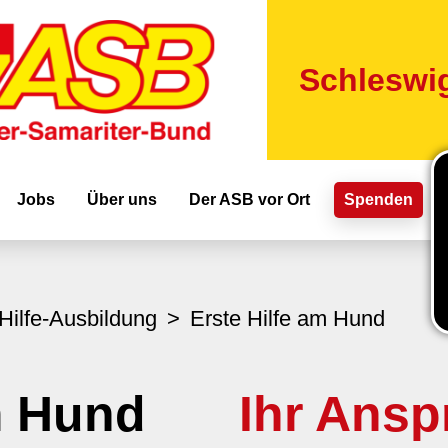
Direkt
zum
Inhalt
Schleswig
ion
Jobs
Über uns
Der ASB vor Ort
Spenden
Hilfe-Ausbildung
Erste Hilfe am Hund
m Hund
Ihr Ansp