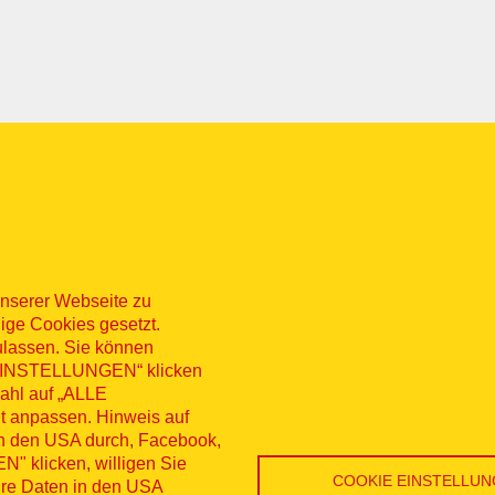
nserer Webseite zu
ige Cookies gesetzt.
ulassen. Sie können
 „EINSTELLUNGEN“ klicken
sum
Datenschutz
Kontakt
Hinweisg
wahl auf „ALLE
t anpassen. Hinweis auf
nü
erruf
in den USA durch, Facebook,
 klicken, willigen Sie
COOKIE EINSTELLU
Ihre Daten in den USA