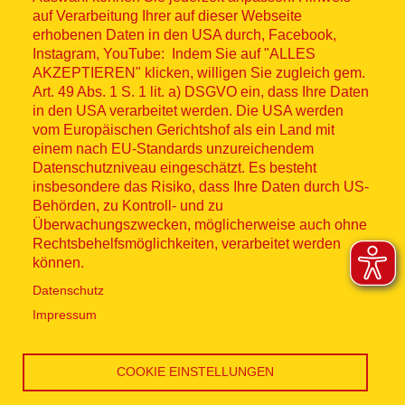
© ASB 2026
auf Verarbeitung Ihrer auf dieser Webseite
Fußzeilenmenü
erhobenen Daten in den USA durch, Facebook,
Impressum
Instagram, YouTube: Indem Sie auf "ALLES
AKZEPTIEREN" klicken, willigen Sie zugleich gem.
Datenschutz
Art. 49 Abs. 1 S. 1 lit. a) DSGVO ein, dass Ihre Daten
in den USA verarbeitet werden. Die USA werden
Kontakt
vom Europäischen Gerichtshof als ein Land mit
einem nach EU-Standards unzureichendem
Datenschutzniveau eingeschätzt. Es besteht
Hinweisgebersystem
insbesondere das Risiko, dass Ihre Daten durch US-
Behörden, zu Kontroll- und zu
Lieferkette
Überwachungszwecken, möglicherweise auch ohne
Rechtsbehelfsmöglichkeiten, verarbeitet werden
Widerruf
können.
Datenschutz
Social Media
Impressum
COOKIE EINSTELLUNGEN