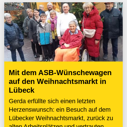
Mit dem ASB-Wünschewagen
auf den Weihnachtsmarkt in
Lübeck
Gerda erfüllte sich einen letzten
Herzenswunsch: ein Besuch auf dem
Lübecker Weihnachtsmarkt, zurück zu
alten Arbeitsplätzen und vertrauten