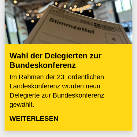
Wahl der Delegierten zur
Bundeskonferenz
Im Rahmen der 23. ordentlichen
Landeskonferenz wurden neun
Delegierte zur Bundeskonferenz
gewählt.
WEITERLESEN