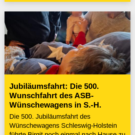
Jubiläumsfahrt: Die 500.
Wunschfahrt des ASB-
Wünschewagens in S.-H.
Die 500. Jubiläumsfahrt des
Wünschewagens Schleswig-Holstein
führte Birgit noch einmal nach Hause zu