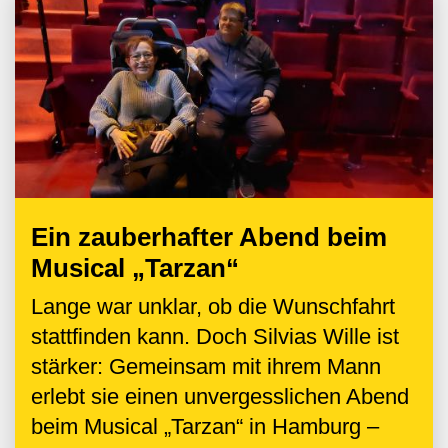
Ein zauberhafter Abend beim
Musical „Tarzan“
Lange war unklar, ob die Wunschfahrt
stattfinden kann. Doch Silvias Wille ist
stärker: Gemeinsam mit ihrem Mann
erlebt sie einen unvergesslichen Abend
beim Musical „Tarzan“ in Hamburg –