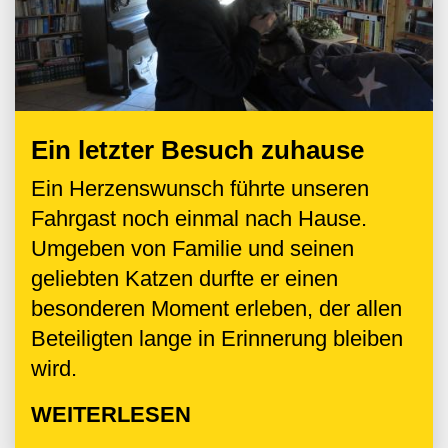
Ein letzter Besuch zuhause
Ein Herzenswunsch führte unseren
Fahrgast noch einmal nach Hause.
Umgeben von Familie und seinen
geliebten Katzen durfte er einen
besonderen Moment erleben, der allen
Beteiligten lange in Erinnerung bleiben
wird.
WEITERLESEN