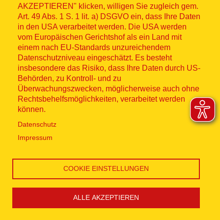
des jüngsten Enkelkindes
AKZEPTIEREN" klicken, willigen Sie zugleich gem.
Art. 49 Abs. 1 S. 1 lit. a) DSGVO ein, dass Ihre Daten
Unser Fahrgast erfüllte sich einen
in den USA verarbeitet werden. Die USA werden
Herzenswunsch: die Taufe seines
vom Europäischen Gerichtshof als ein Land mit
einem nach EU-Standards unzureichendem
jüngsten Enkelkindes in Hamburg-
Datenschutzniveau eingeschätzt. Es besteht
Nienstedten mitzuerleben. Ein
insbesondere das Risiko, dass Ihre Daten durch US-
Behörden, zu Kontroll- und zu
emotionaler Tag voller Stolz, Nähe und
Überwachungszwecken, möglicherweise auch ohne
unvergesslicher Momente im Kreis der
Rechtsbehelfsmöglichkeiten, verarbeitet werden
Familie.
können.
Datenschutz
WEITERLESEN
Impressum
COOKIE EINSTELLUNGEN
ALLE AKZEPTIEREN
Cookie Einstellungen