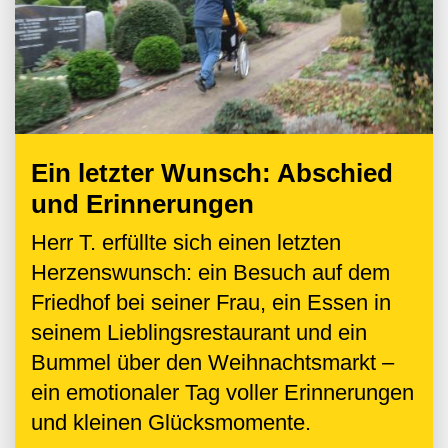
Ein letzter Wunsch: Abschied
und Erinnerungen
Herr T. erfüllte sich einen letzten
Herzenswunsch: ein Besuch auf dem
Friedhof bei seiner Frau, ein Essen in
seinem Lieblingsrestaurant und ein
Bummel über den Weihnachtsmarkt –
ein emotionaler Tag voller Erinnerungen
und kleinen Glücksmomente.